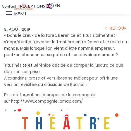
EN
Contact
RÉCEPTIONS
VISITE
MENU
DU CHÂTEAU
RETOUR
21 AOÛT 2019
PRÉPARER SA VISITE
« Dans le creux de la forêt, Bérénice et Titus s’aiment et
s’apprêtent à traverser la frontière entre Rome et le reste du
monde. Mais lorsque l’on vient d’être nommé empereur,
L’HISTOIRE
peut-on abandonner sa patrie et son devoir par amour ?
Titus hésite et Bérénice décide de camper là jusqu’à ce que
ACTUALITÉS
décision soit prise…
Alexandrins, prose et vers libres se mêlent pour offrir une
LES GÎTES
version revisitée du classique de Racine. »
Plus d’informations à propos de la compagnie
ÉVÈNEMENTS
sur http://www.compagnie-amab.com/
PRIVÉS ET PROFESSION
LES LIEUX