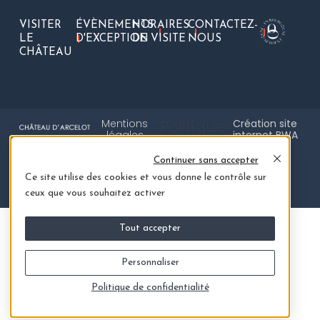
VISITER
ÉVÈNEMENTS
HORAIRES
CONTACTEZ-
LE
D'EXCEPTION
DE VISITE
NOUS
CHÂTEAU
Politique
Mentions
Création site
légales
internet BWA
de
Continuer sans accepter
confidentialité
Ce site utilise des cookies et vous donne le contrôle sur
SUIVEZ-NOUS
ceux que vous souhaitez activer
Tout accepter
Personnaliser
Politique de confidentialité