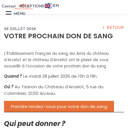
EN
Contact
RÉCEPTIONS
VISITE
MENU
DU CHÂTEAU
RETOUR
28 JUILLET 2026
PRÉPARER SA VISITE
VOTRE PROCHAIN DON DE SANG
L’HISTOIRE
L’Établissement français du sang, les Amis du château
d’Arcelot et le château d’Arcelot ont le plaisir de vous
ACTUALITÉS
accueillir à l’occasion de votre prochain don du sang.
Quand ?
Le mardi 28 juillet 2026 de 15h à 19h.
LES GÎTES
Où ?
Au Trianon du Château d’Arcelot, 5 rue du
Colombier, 21310 Arceau.
ÉVÈNEMENTS
PRIVÉS ET PROFESSION
Prendre rendez-vous pour votre don de sang
LES LIEUX
Qui peut donner ?