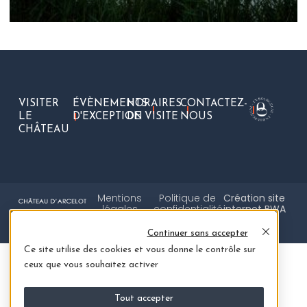
VISITER
ÉVÈNEMENTS
HORAIRES
CONTACTEZ-
LE
D'EXCEPTION
DE VISITE
NOUS
CHÂTEAU
Mentions
Politique de
Création site
légales
confidentialité
internet BWA
SUIVEZ-NOUS
Continuer sans accepter
Ce site utilise des cookies et vous donne le contrôle sur
ceux que vous souhaitez activer
Tout accepter