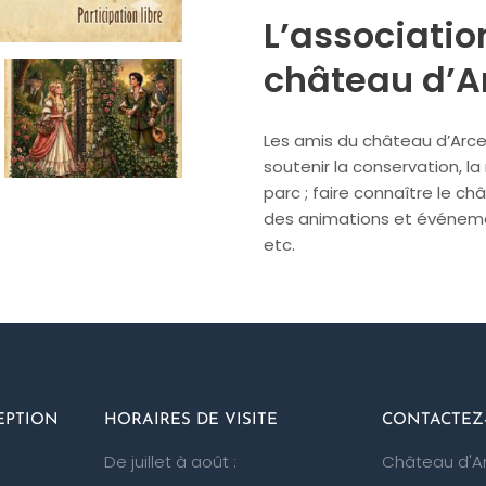
L’associatio
château d’A
Les amis du château d’Arce
soutenir la conservation, la
parc ; faire connaître le ch
des animations et événemen
etc.
EPTION
HORAIRES DE VISITE
CONTACTEZ
De juillet à août :
Château d'A