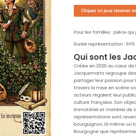
Cliquez ici pour réserver v
Pour les familles : pièce qu
Durée représentation : 1h15
Qui sont les J
P
Créée en 2020 au cœur de la
Jacquemarts regroupe des j
LES LIEU
partager leur passion pour l
travers la mise en scène s
acteurs régalent leur publi
ÉVÈNEM
culture française. Son objec
immatériel et matériel de s
NOS PAR
représentations sont rever
bourguignon, là même où la 
Bourgogne que représentent