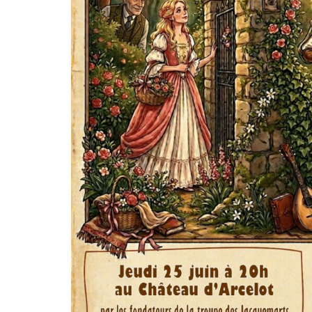
VISITE
DU CHÂTEAU
PRÉPARER SA VISITE
L’HISTOIRE
ACTUALITÉS
LES GÎTES