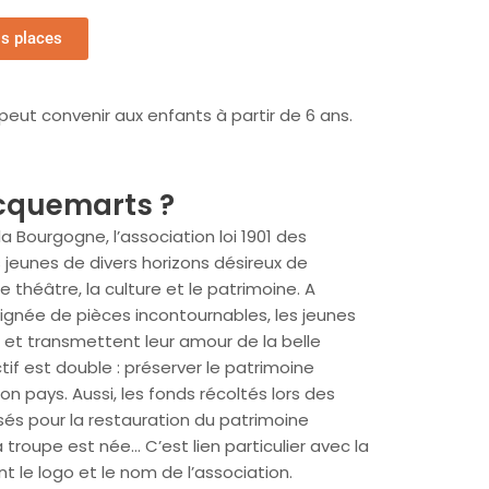
os places
i peut convenir aux enfants à partir de 6 ans.
ÉVÈNEMENTS
acquemarts ?
RIVÉS ET PROFESSIONNELS
 Bourgogne, l’association loi 1901 des
eunes de divers horizons désireux de
X
e théâtre, la culture et le patrimoine. A
oignée de pièces incontournables, les jeunes
c et transmettent leur amour de la belle
ENTS
tif est double : préserver le patrimoine
on pays. Aussi, les fonds récoltés lors des
TENAIRES
sés pour la restauration du patrimoine
troupe est née… C’est lien particulier avec la
 le logo et le nom de l’association.